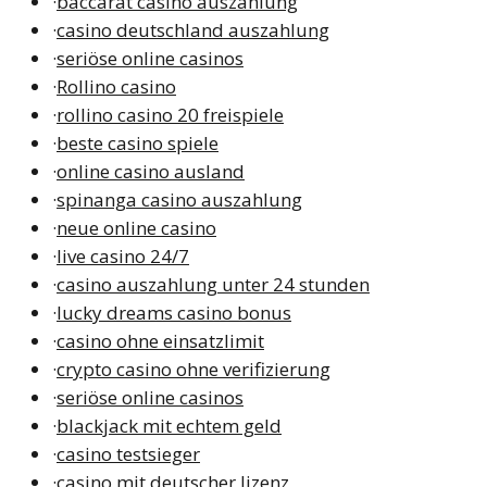
·
baccarat casino auszahlung
·
casino deutschland auszahlung
·
seriöse online casinos
·
Rollino casino
·
rollino casino 20 freispiele
·
beste casino spiele
·
online casino ausland
·
spinanga casino auszahlung
·
neue online casino
·
live casino 24/7
·
casino auszahlung unter 24 stunden
·
lucky dreams casino bonus
·
casino ohne einsatzlimit
·
crypto casino ohne verifizierung
·
seriöse online casinos
·
blackjack mit echtem geld
·
casino testsieger
·
casino mit deutscher lizenz