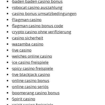
·
baden baden casino bonus
·
robocat casino auszahlung
·
casino bonus umsatzbedingungen
·
Flagman casino
·
flagman casino bonus code
·
crypto casino ohne verifizierung
·
casino sicherheit
·
wazamba casino
·
live casino
·
welches online casino
·
ice casino freispiele
·
spicy casino freispiele
·
live blackjack casino
·
online casino bonus
·
online casino seriös
·
boomerang casino bonus
·
Spirit casino
·
spirit casino freispiele