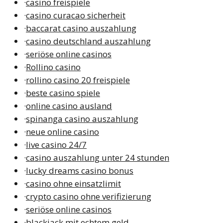
·
casino freispiele
·
casino curacao sicherheit
·
baccarat casino auszahlung
·
casino deutschland auszahlung
·
seriöse online casinos
·
Rollino casino
·
rollino casino 20 freispiele
·
beste casino spiele
·
online casino ausland
·
spinanga casino auszahlung
·
neue online casino
·
live casino 24/7
·
casino auszahlung unter 24 stunden
·
lucky dreams casino bonus
·
casino ohne einsatzlimit
·
crypto casino ohne verifizierung
·
seriöse online casinos
·
blackjack mit echtem geld