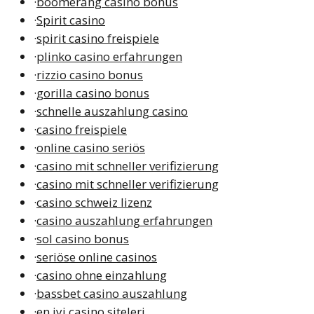
·
boomerang casino bonus
·
Spirit casino
·
spirit casino freispiele
·
plinko casino erfahrungen
·
rizzio casino bonus
·
gorilla casino bonus
·
schnelle auszahlung casino
·
casino freispiele
·
online casino seriös
·
casino mit schneller verifizierung
·
casino mit schneller verifizierung
·
casino schweiz lizenz
·
casino auszahlung erfahrungen
·
sol casino bonus
·
seriöse online casinos
·
casino ohne einzahlung
·
bassbet casino auszahlung
·
en iyi casino siteleri