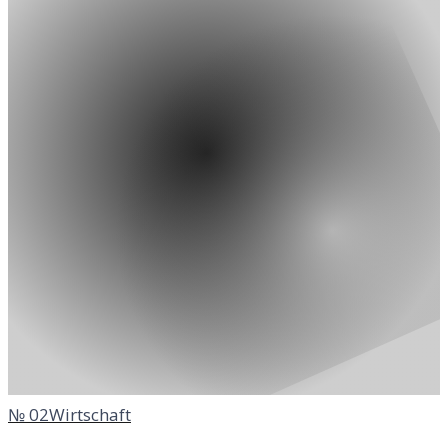
№
02
Wirtschaft