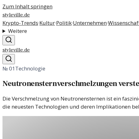
Zum Inhalt springen
styleville.de
Krypto-Trends
·
Kultur
·
Politik
·
Unternehmen
·
Wissenschaf
Weitere
styleville.de
№
01
Technologie
Neutronensternverschmelzungen verste
Die Verschmelzung von Neutronensternen ist ein faszin
die neuesten Technologien und deren Implikationen bel