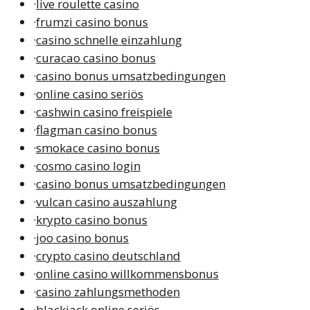
·
live roulette casino
·
frumzi casino bonus
·
casino schnelle einzahlung
·
curacao casino bonus
·
casino bonus umsatzbedingungen
·
online casino seriös
·
cashwin casino freispiele
·
flagman casino bonus
·
smokace casino bonus
·
cosmo casino login
·
casino bonus umsatzbedingungen
·
vulcan casino auszahlung
·
krypto casino bonus
·
joo casino bonus
·
crypto casino deutschland
·
online casino willkommensbonus
·
casino zahlungsmethoden
·
blackjack online seriös