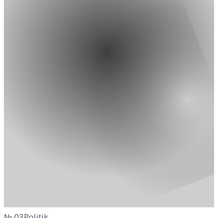
№
03
Politik