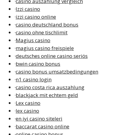
·
casino auszahlung vergleich
·
Izzi casino
·
izzi casino online
·
casino deutschland bonus
·
casino ohne tischlimit
·
Magius casino
·
magius casino freispiele
·
deutsches online casino seriös
·
bwin casino bonus
·
casino bonus umsatzbedingungen
·
n1 casino login
·
casino costa rica auszahlung
·
blackjack mit echtem geld
·
Lex casino
·
lex casino
·
en iyi casino siteleri
·
baccarat casino online
·
online casino bonus