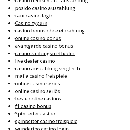
·
casino deutschland auszahlung
·
posido casino auszahlung
·
rant casino login
·
Casino zypern
·
casino bonus ohne einzahlung
·
online casino bonus
·
avantgarde casino bonus
·
casino zahlungsmethoden
·
live dealer casino
·
casino auszahlung vergleich
·
mafia casino freispiele
·
online casino seriös
·
online casino seriös
·
beste online casinos
·
f1 casino bonus
·
Spinbetter casino
·
spinbetter casino freispiele
·
wunderino casino login